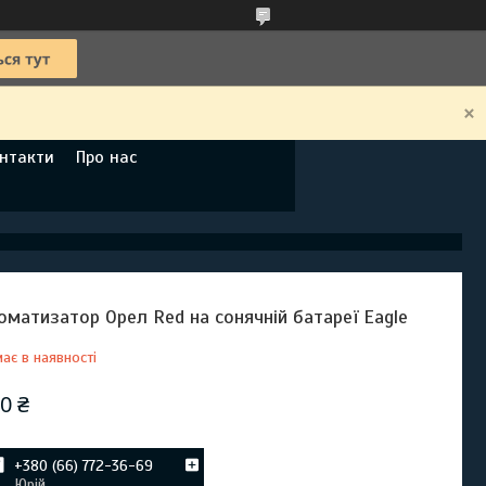
нтакти
Про нас
оматизатор Орел Red на сонячній батареї Eagle
ає в наявності
0 ₴
+380 (66) 772-36-69
Юрій