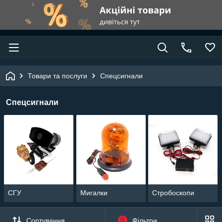
Товари та послуги
Спецсигнали
Спецсигнали
СГУ
Мигалки
Стробоскопи
Сортування
0
Фільтри