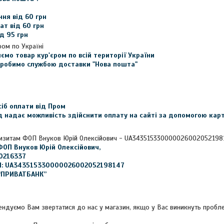
ння від 60 грн

т від 60 грн

ід 95 грн
ром по Україні
мо товар кур'єром по всій території України

робимо службою доставки "Нова пошта"
іб оплати від Пром

 надає можливість здійснити оплату на сайті за допомогою карт
визитам ФОП Внуков Юрій Олексійович - UA343515330000026002052198
ОП Внуков Юрій Олексійович, 

0216337

N: UA343515330000026002052198147

 “ПРИВАТБАНК”
ндуємо Вам звертатися до нас у магазин, якщо у Вас виникнуть проблем