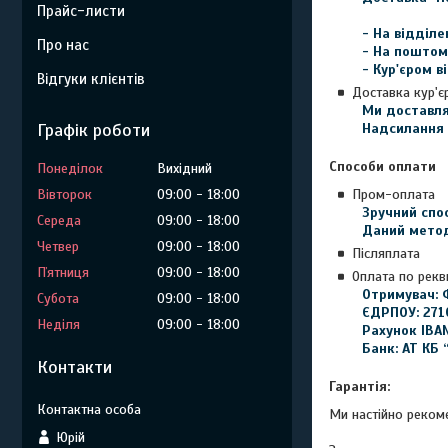
Прайс-листи
- На відділе
Про нас
- На поштома
- Кур'єром в
Відгуки клієнтів
Доставка кур'є
Ми доставляє
Графік роботи
Надсилання 
Способи оплати
Понеділок
Вихідний
Вівторок
09:00
18:00
Пром-оплата
Зручний спос
Середа
09:00
18:00
Даний метод
Четвер
09:00
18:00
Післяплата
Пʼятниця
09:00
18:00
Оплата по рек
Отримувач: Ф
Субота
09:00
18:00
ЄДРПОУ: 271
Неділя
09:00
18:00
Рахунок IBA
Банк: АТ КБ
Контакти
Гарантія:
Ми настійно рекоме
Юрій