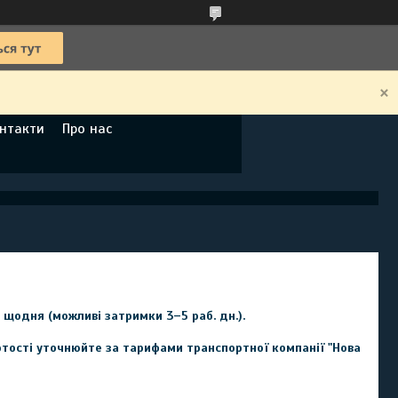
нтакти
Про нас
щодня (можливі затримки 3–5 раб. дн.).

ртості уточнюйте за тарифами транспортної компанії "Нова 