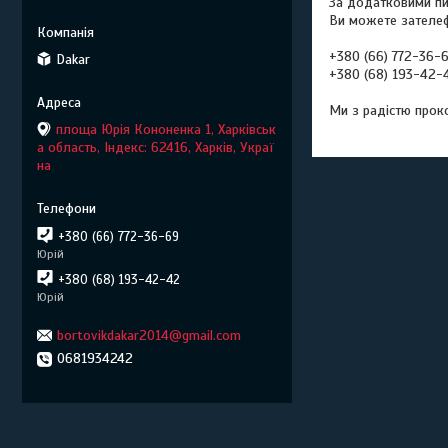
За додатковими пи
Ви можете зателеф
+380 (66) 772-36-
Dakar
+380 (68) 193-42-
Ми з радістю прок
площа Юрія Кононенка 1, Харківськ
а область, Індекс: 62416, Харків, Украї
на
+380 (66) 772-36-69
Юрій
+380 (68) 193-42-42
Юрій
bortovikdakar2014@gmail.com
0681934242