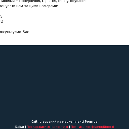
таннями - Повернення, гарантія, обслуговування
онувати нам за цими номерами:
69
42
онсультуємо Вас.
Сайт створений на маркетплейсі
Prom.ua
Dakar |
Поскаржитися на контент
|
Політика конфіденційності