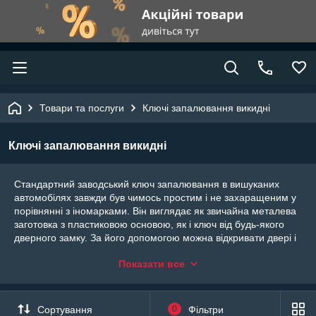
Товари та послуги
Ключі запалювання викидні
Ключі запалювання викидні
Стандартний заводський ключ запалювання в вишуканих
автомобілях завжди був чимось простим і не захаращеним у
порівнянні з іномарками. Він виглядає як звичайна металева
заготовка з пластиковою основою, як і ключ від будь-якого
дверного замку. За його допомогою можна відкривати двері і
багажник автомобіля, а також запускати двигун.
Показати все
Але зовсім інша річ з ключами виробництва іноземних машин
- вони виглядають лаконічно, красиво, а головне - оснащені
викидною залізною заготовкою, що робить такий ключ
Сортування
0
Фільтри
зручним і практичним.