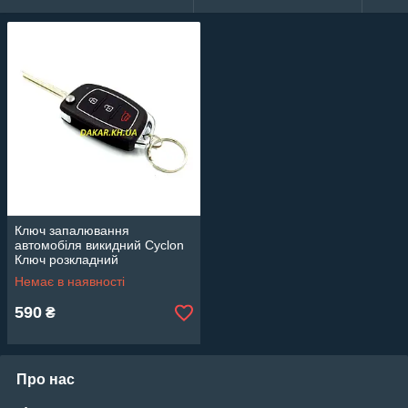
З недавнього часу такі ключі почали виготовляти і
для вигідних автомобілів. Їх можливо придбати окремо і «
привчити» до вашого автомобілю. Поставляється з
необточеною заготовкою і хусткою всередині.
Ключ запалювання
автомобіля викидний Cyclon
Ключ розкладний
автомобільний
Немає в наявності
590
₴
Про нас