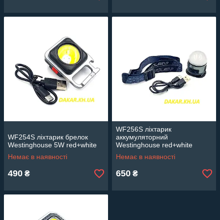
WF256S ліхтарик
WF254S ліхтарик брелок
аккумуляторний
Westinghouse 5W red+white
Westinghouse red+white
Немає в наявності
Немає в наявності
490
650
₴
₴