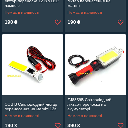
Ліхтар-переноска 12 В з LED
ліхтар перенесення на
лампою
магніті
Немає в наявності
Немає в наявності
190
190
₴
₴
ZJ8859B Світлодіодний
COB B Світлодіодний ліхтар
ліхтар-переноска на
перенесення на магніті 12в
акумуляторі
Немає в наявності
Немає в наявності
190
390
₴
₴