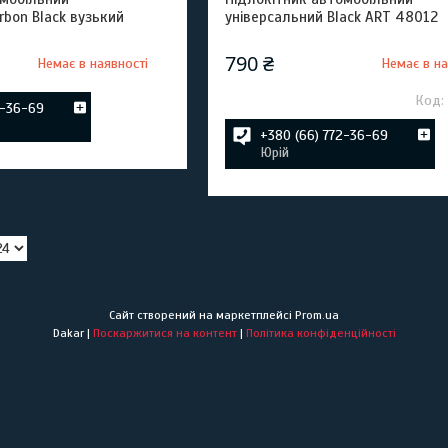
rbon Black вузький
універсальний Black ART 48012
790 ₴
Немає в наявності
Немає в на
2-36-69
+380 (66) 772-36-69
Юрій
Сайт створений на маркетплейсі
Prom.ua
Dakar |
Поскаржитися на контент
|
Політика конфіденційності