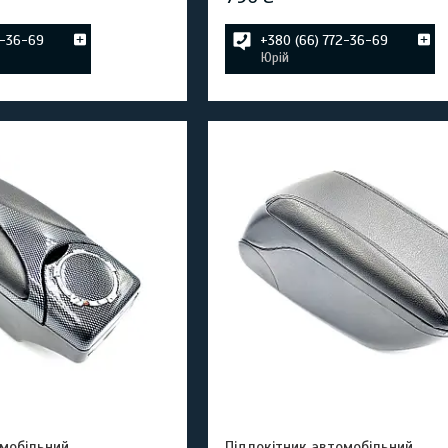
2-36-69
+380 (66) 772-36-69
Юрій
омобільний
Підлокітник автомобільний