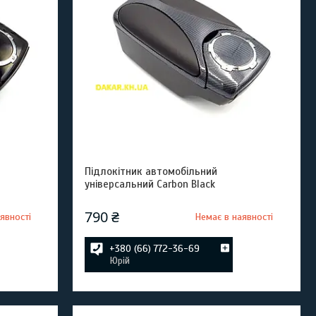
Підлокітник автомобільний
універсальний Carbon Black
790 ₴
явності
Немає в наявності
+380 (66) 772-36-69
Юрій