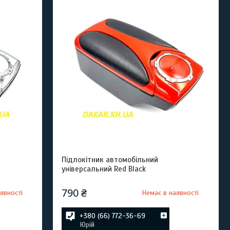
Підлокітник автомобільний
універсальний Red Black
790 ₴
явності
Немає в наявності
+380 (66) 772-36-69
Юрій