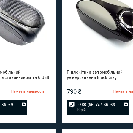
омобільний
Підлокітник автомобільний
підстаканником та 6 USB
універсальний Black Grey
790 ₴
Немає в наявності
Немає в на
2-36-69
+380 (66) 772-36-69
Юрій