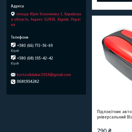
площа Юрія Кононенка 1, Харківськ
а область, Індекс: 62416, Харків, Украї
на
+380 (66) 772-36-69
Юрій
+380 (68) 193-42-42
Юрій
bortovikdakar2014@gmail.com
0681934242
Підлокітник авт
універсальний Bl
790 ₴