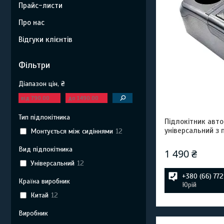
Прайс-листи
Про нас
Відгуки клієнтів
Фільтри
Діапазон цін, ₴
Тип підлокітника
Підлокітник авт
універсальний з 
Монтується між сидіннями
12
Вид підлокітника
1 490 ₴
Універсальний
12
+380 (66) 77
Країна виробник
Юрій
Китай
12
Виробник