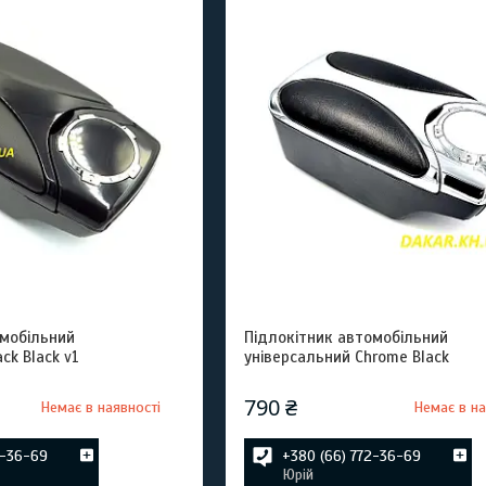
омобільний
Підлокітник автомобільний
ck Black v1
універсальний Chrome Black
790 ₴
Немає в наявності
Немає в на
2-36-69
+380 (66) 772-36-69
Юрій