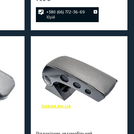
+380 (66) 772-36-69
Юрій
Підлокітник автомобільний