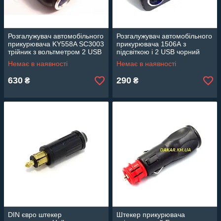
Розгалужувач автомобільного
Розгалужувач автомобільного
прикурювача KY558A SC3003
прикурювача 1506А з
трійник з вольтметром 2 USB
підсвіткою і 2 USB чорний
і підсвіткою
Немає в наявності
Немає в наявності
630
290
₴
₴
DIN євро штекер
Штекер прикурювача