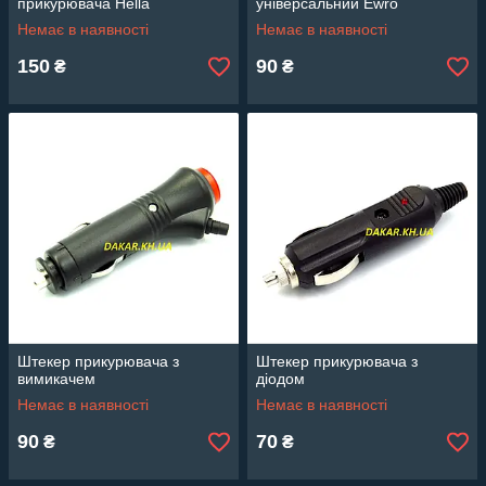
прикурювача Hella
універсальний Ewro
Немає в наявності
Немає в наявності
150
90
₴
₴
Штекер прикурювача з
Штекер прикурювача з
вимикачем
діодом
Немає в наявності
Немає в наявності
90
70
₴
₴