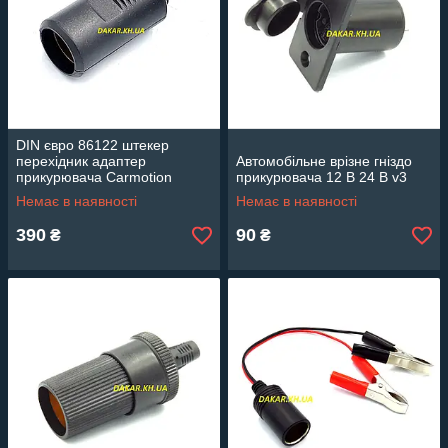
DIN євро 86122 штекер
перехідник адаптер
Автомобільне врізне гніздо
прикурювача Carmotion
прикурювача 12 В 24 В v3
Немає в наявності
Немає в наявності
390
90
₴
₴