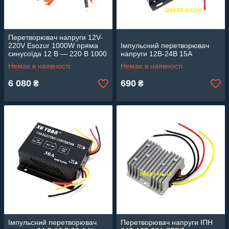
Перетворювач напруги 12V-
220V Esozur 1000W пряма
Імпульсний перетворювач
синусоїда 12 В — 220 В 1000
напруги 12В-24В 15А
Вт
Немає в наявності
Немає в наявності
6 080
690
₴
₴
Імпульсний перетворювач
Перетворювач напруги ІПН