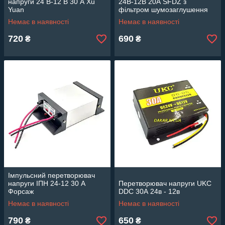
напруги 24 В-12 В 30 А Xu
24В-12В 20А SFDZ з
Yuan
фільтром шумозаглушення
Немає в наявності
Немає в наявності
720
690
₴
₴
Імпульсний перетворювач
напруги ІПН 24-12 30 А
Перетворювач напруги UKC
Форсаж
DDC 30А 24в - 12в
Немає в наявності
Немає в наявності
790
650
₴
₴