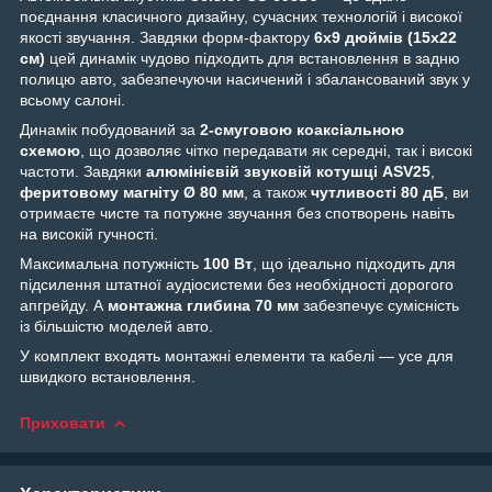
поєднання класичного дизайну, сучасних технологій і високої
якості звучання. Завдяки форм-фактору
6x9 дюймів (15x22
см)
цей динамік чудово підходить для встановлення в задню
полицю авто, забезпечуючи насичений і збалансований звук у
всьому салоні.
Динамік побудований за
2-смуговою коаксіальною
схемою
, що дозволяє чітко передавати як середні, так і високі
частоти. Завдяки
алюмінієвій звуковій котушці ASV25
,
феритовому магніту Ø 80 мм
, а також
чутливості 80 дБ
, ви
отримаєте чисте та потужне звучання без спотворень навіть
на високій гучності.
Максимальна потужність
100 Вт
, що ідеально підходить для
підсилення штатної аудіосистеми без необхідності дорогого
апгрейду. А
монтажна глибина 70 мм
забезпечує сумісність
із більшістю моделей авто.
У комплект входять монтажні елементи та кабелі — усе для
швидкого встановлення.
Приховати