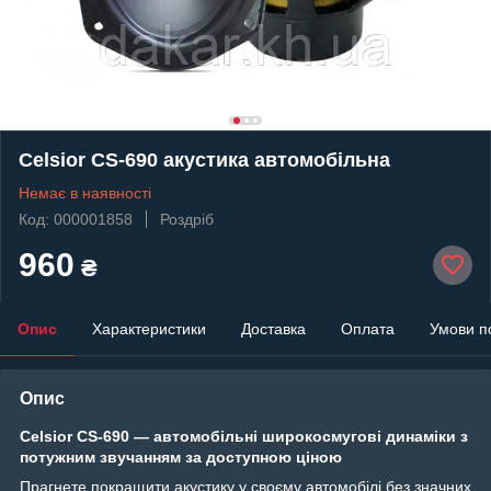
Celsior CS-690 акустика автомобільна
Немає в наявності
Код: 000001858
Роздріб
960
₴
Опис
Характеристики
Доставка
Оплата
Умови п
Опис
Celsior CS-690 — автомобільні широкосмугові динаміки з
потужним звучанням за доступною ціною
Прагнете покращити акустику у своєму автомобілі без значних