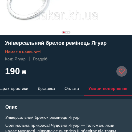
Універсальний брелок ремінець Ягуар
Немає в наявності
Код: Ягуар
Роздріб
190
₴
арактеристики
Доставка
Оплата
Умови повернення
Опис
Універсальний брелок ремінець Ягуар
Оригінальна прикраса! Чудовий Ягуар — талісман, який
надає мужності, підживлює енергією й оберігає від травм.