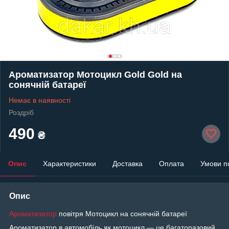
Ароматизатор Мотоцикл Gold Gold на
сонячній батареї
Немає в наявності
Роздріб
490
₴
Опис
Характеристики
Доставка
Оплата
Умови п
Опис
Ароматизатор
повітря Мотоцикл на сонячній батареї
Ароматизатор в автомобіль як мотоцикл — це багаторазовий