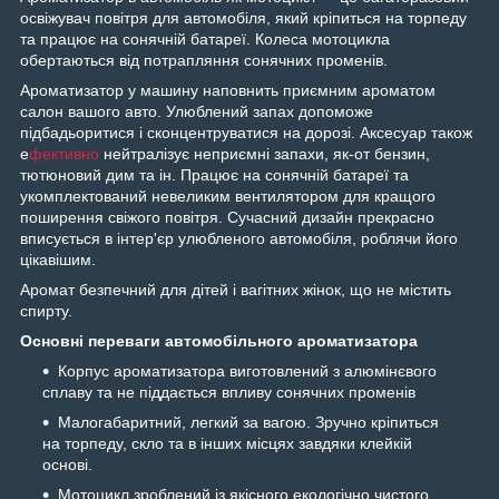
освіжувач повітря для автомобіля, який кріпиться на торпеду
та працює на сонячній батареї. Колеса мотоцикла
обертаються від потрапляння сонячних променів.
Ароматизатор у машину наповнить приємним ароматом
салон вашого авто. Улюблений запах допоможе
підбадьоритися і сконцентруватися на дорозі. Аксесуар також
е
фективно
нейтралізує неприємні запахи, як-от бензин,
тютюновий дим та ін. Працює на сонячній батареї та
укомплектований невеликим вентилятором для кращого
поширення свіжого повітря. Сучасний дизайн прекрасно
вписується в інтер'єр улюбленого автомобіля, роблячи його
цікавішим.
Аромат безпечний для дітей і вагітних жінок, що не містить
спирту.
Основні переваги автомобільного ароматизатора
Корпус ароматизатора виготовлений з алюмінєвого
сплаву та не піддається впливу сонячних променів
Малогабаритний, легкий за вагою. Зручно кріпиться
на торпеду, скло та в інших місцях завдяки клейкій
основі.
Мотоцикл зроблений із якісного екологічно чистого