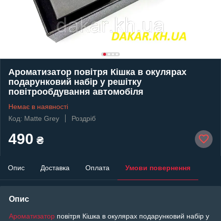
Ароматизатор повітря Кішка в окулярах
подарунковий набір у решітку
повітрообдування автомобіля
Немає в наявності
Код: Matte Grey
Роздріб
490
₴
Опис
Доставка
Оплата
Умови повернення
Опис
Ароматизатор
повітря
Кішка в окулярах
подарунковий набір у