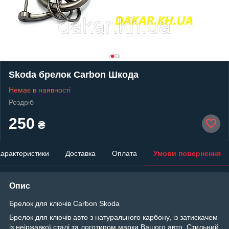
Skoda брелок Carbon Шкода
Немає в наявності
Роздріб
250
₴
арактеристики
Доставка
Оплата
Умови повернення
Опис
Брелок для ключів Carbon Skoda
Брелок для ключів авто з натурального карбону, із затискачем
із неіржавкої сталі та логотипом марки Вашого авто.
Стильний