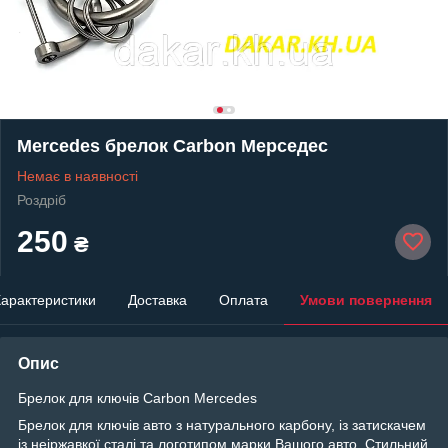
Mercedes брелок Carbon Мерседес
Немає в наявності
Роздріб
250
₴
арактеристики
Доставка
Оплата
Умови повернення
Опис
Брелок для ключів Carbon Mercedes
Брелок для ключів авто з натурального карбону, із затискачем
із неіржавкої сталі та логотипом марки Вашого авто.
Стильний