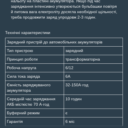
нальоту на пластині акумулятора. Якщо під час
заряджання інтенсивно утворюються бульбашки повітря
й питома вага електроліту досягла необхідної щільності,
треба продовжити заряд упродовж 2-3 годин.
Технічні характеристики
Зарядний пристрій до автомобільних акумуляторів
Тип пристрою
зарядний
Принцип роботи
трансформаторна
Робоча напруга
6/12
Сила тока заряда
6А
Ємність заряджуваного
32-150А·год
акумулятора
Середній час заряджання
10 годин
АКБ місткістю 70 А·год
Буферний режим
є
Гарантія
6 міс