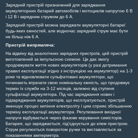
Зарядний пристрій призначений для заряджання
акумуляторних батарей автомобілів і мотоциклів напругою 6 В
і 12 В і зарядним струмом до 6 А.
Зарядний пристрій можна заряджати акумуляторні батареї
будь-яких ємностей, але водночас зарядний струм має бути
не більш ніж 6 А.
Пристрій випрямляча:
На відміну від аналогічних зарядних пристроїв, цей пристрій
виготовлений за імпульсною схемою. Це дає змогу
продовжувати життя нових акумуляторів (у разі дотримання
правил експлуатації згідно з інструкцією на акумулятор) на 1-3
роки та відновлювати сульфатовані акумулятори, що
починають втрачати свою номінальну ємність, що продовжує
термін їх служби на 3-12 місяців, залежно від ступеня
сульфатації акумулятора. Під час заряджання нових і
підзаряджання акумуляторів, що експлуатуються, пристрій
зменшує процес кипіння електроліту і цим сприяє збільшенню
терміну експлуатації акумулятора. Регулювання вихідної
напруги відбувається через фазове керування симісторів.
Батарея, що заряджається, під'єднується до клем пристрою.
Струм регулюється поворотом ручки та виставляється за
показаннями амперметра.