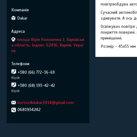
повітряобдува авт
Сучасний автомобіл
Dakar
здивувати. А ось д
Освіжувач повітря 
покриття поверхні,
приміщенні.
площа Юрія Кононенка 1, Харківськ
а область, Індекс: 62416, Харків, Украї
Розмір - 45х55 мм
на
+380 (66) 772-36-69
Юрій
+380 (68) 193-42-42
Юрій
bortovikdakar2014@gmail.com
0681934242