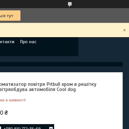
нтакти
Про нас
оматизатор повітря Pitbull хром в решітку
вітряобдува автомобіля Cool dog
ає в наявності
0 ₴
+380 (66) 772-36-69