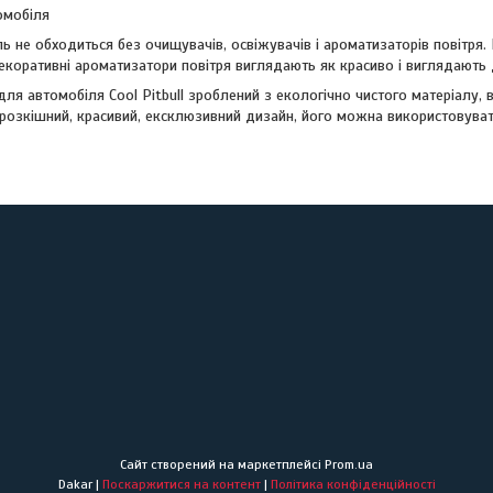
омобіля
ь не обходиться без очищувачів, освіжувачів і ароматизаторів повітря.
екоративні ароматизатори повітря виглядають як красиво і виглядають 
для автомобіля Cool Pitbull зроблений з екологічно чистого матеріалу, в
 розкішний, красивий, ексклюзивний дизайн, його можна використовувати 
Сайт створений на маркетплейсі
Prom.ua
Dakar |
Поскаржитися на контент
|
Політика конфіденційності