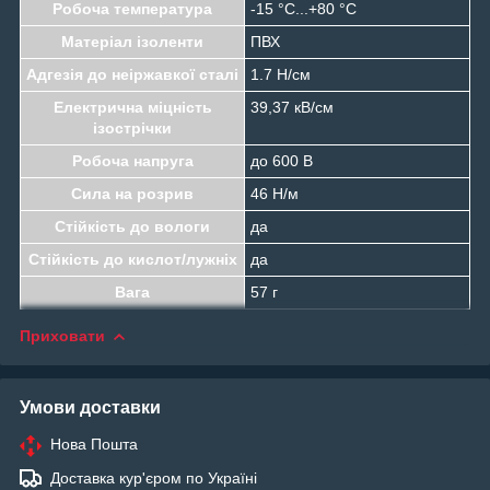
Робоча температура
-15 °C...+80 °C
Матеріал ізоленти
ПВХ
Адгезія до неіржавкої сталі
1.7 Н/см
Електрична міцність
39,37 кВ/см
ізострічки
Робоча напруга
до 600 B
Сила на розрив
46 Н/м
Стійкість до вологи
да
Стійкість до кислот/лужніх
да
Вага
57 г
Приховати
Умови доставки
Нова Пошта
Доставка кур'єром по Україні