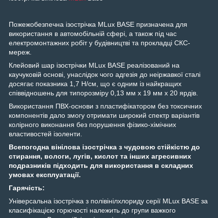
Пожежобезпечна ізострічка MLux BASE призначена для
використання в автомобільній сфері, а також під час
електромонтажних робіт у будівництві та прокладці СКС-
мереж.
Клейовий шар ізострічки MLux BASE реалізований на
каучуковій основі, унаслідок чого адгезія до неіржавкої сталі
досягає показника 1,7 Н/см, що є одним із найкращих
співвідношень для типорозміру 0,13 мм х 19 мм х 20 ярдів.
Використання ПВХ-основи з пластифікатором без токсичних
компонентів дало змогу отримати широкий спектр варіантів
колірного виконання без порушення фізико-хімічних
властивостей ізоленти.
Всепогодна вінілова ізострічка з чудовою стійкістю до
стирання, вологи, лугів, кислот та інших агресивних
подразників підходить для використання в складних
умовах експлуатації.
Гарячість:
Універсальна ізострічка з полівінілхлориду серії MLux BASE за
класифікацією горючості належить до групи важкого