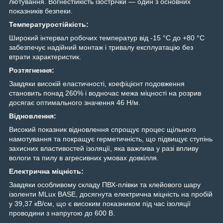
лютування. Вогнестійкість ізострічки — один з основних
показників безпеки.
Температуростійкість:
Широкий інтервал робочих температур від -15 °C до +80 °C
забезпечує надійний монтаж і тривалу експлуатацію без
втрати характеристик.
Розтягнення:
Завдяки високій еластичності, коефіцієнт подовження
становить понад 260% і водночас межа міцності на розрив
досягає оптимального значення 46 Н/м.
Відновлення:
Високий показник відновлення спрощує процес щільного
намотування та покращує герметичність, що підвищує ступінь
захисних властивостей ізоляції, яка важлива у разі впливу
вологи та пилу в агресивних умовах довкілля.
Електрична міцність:
Завдяки особливому складу ПВХ-плівки та клейового шару
ізоленти MLux BASE, досягнута електрична міцність на пробій
у 39,37 кВ/см, що є високим показником під час ізоляції
проводини з напругою до 600 В.