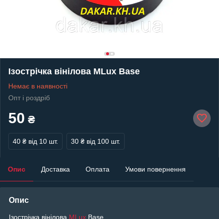
Ізострічка вінілова MLux Base
Немає в наявності
Опт і роздріб
50
₴
40 ₴
від 10 шт.
30 ₴
від 100 шт.
Опис
Доставка
Оплата
Умови повернення
Опис
Ізострічка вінілова
MLux
Base