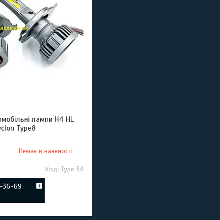
омобільні лампи H4 HL
clon Type8
Немає в наявності
Type 34
2-36-69