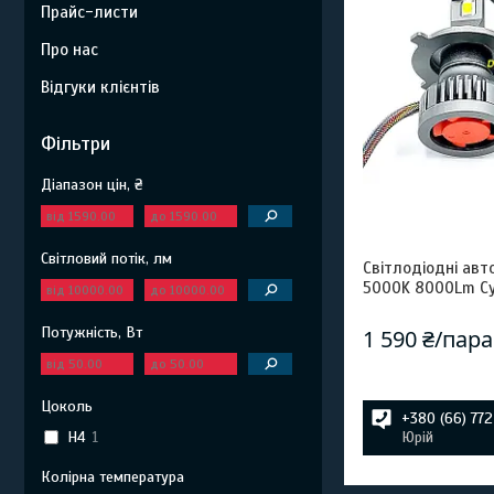
Прайс-листи
Про нас
Відгуки клієнтів
Фільтри
Діапазон цін, ₴
Світловий потік, лм
Світлодіодні авт
5000K 8000Lm Cy
Потужність, Вт
1 590 ₴/пара
Цоколь
+380 (66) 77
H4
1
Юрій
Колірна температура