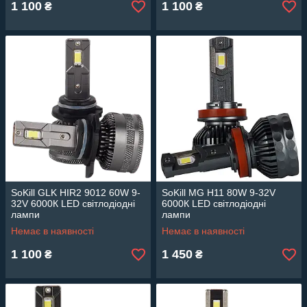
1 100
1 100
₴
₴
SoKill GLK HIR2 9012 60W 9-
SoKill MG H11 80W 9-32V
32V 6000К LED світлодіодні
6000К LED світлодіодні
лампи
лампи
Немає в наявності
Немає в наявності
1 100
1 450
₴
₴