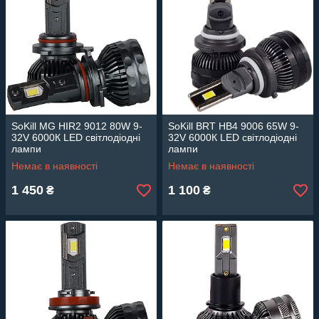
SoKill MG HIR2 9012 80W 9-
SoKill BRT HB4 9006 65W 9-
32V 6000К LED світлодіодні
32V 6000К LED світлодіодні
лампи
лампи
Немає в наявності
Немає в наявності
1 450
1 100
₴
₴