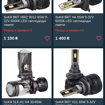
SoKill BRT HIR2 9012 65W 9-
SoKill BRT H4 65W 9-32V
32V 6000К LED світлодіодні
6000К LED світлодіодні
лампи
лампи
Немає в наявності
Немає в наявності
1 100
1 400
₴
₴
SoKill SLE-01 H4 30/45W
SoKill BRT H11 65W 9-32V