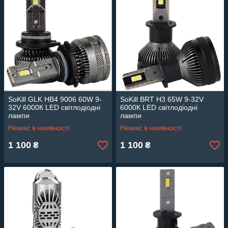
SoKill GLK HB4 9006 60W 9-
SoKill BRT H3 65W 9-32V
32V 6000К LED світлодіодні
6000К LED світлодіодні
лампи
лампи
Немає в наявності
Немає в наявності
1 100
1 100
₴
₴