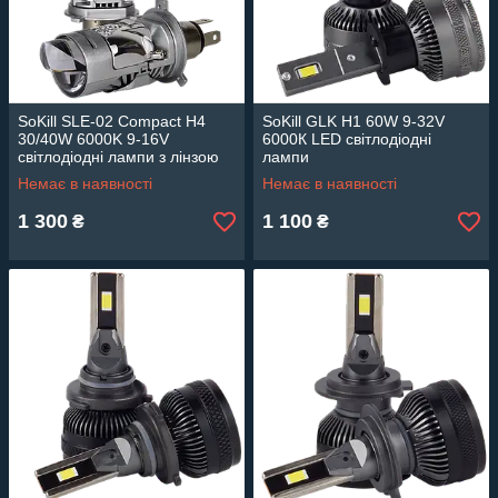
SoKill SLE-02 Compact H4
SoKill GLK H1 60W 9-32V
30/40W 6000K 9-16V
6000К LED світлодіодні
світлодіодні лампи з лінзою
лампи
Немає в наявності
Немає в наявності
1 300
1 100
₴
₴