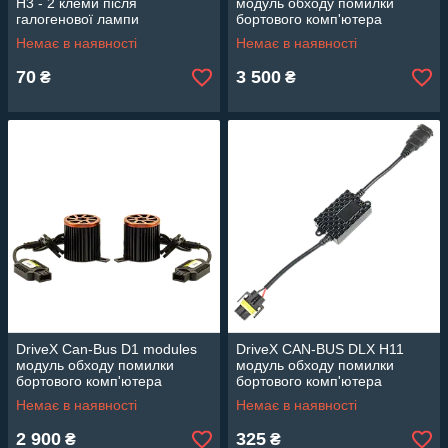
H3 - 2 клеми після
модуль обходу помилки
галогенової лампи
бортового комп'ютера
Немає в наявності
Немає в наявності
70
3 500
₴
₴
DriveX Can-Bus D1 modules
DriveX CAN-BUS DLX H11
модуль обходу помилки
модуль обходу помилки
бортового комп'ютера
бортового комп'ютера
Немає в наявності
Немає в наявності
2 900
325
₴
₴