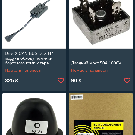
DriveX CAN-BUS DLX H7
модуль обходу помилки
бортового комп'ютера
Диодний мост 50А 1000V
Немає в наявності
Немає в наявності
325
90
₴
₴