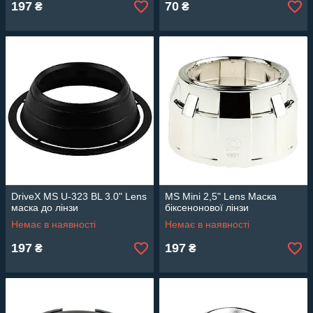
197
70
₴
₴
DriveX MS U-323 BL 3.0" Lens
MS Mini 2,5" Lens Маска
маска до лінзи
біксенонової лінзи
Немає в наявності
Немає в наявності
197
197
₴
₴