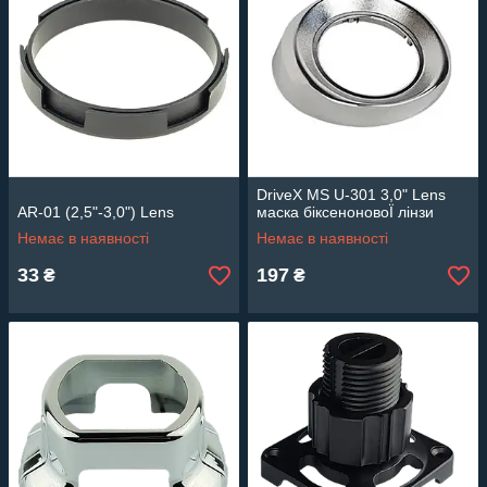
DriveX MS U-301 3,0" Lens
AR-01 (2,5"-3,0") Lens
маска біксеноновоЇ лінзи
Немає в наявності
Немає в наявності
33
197
₴
₴