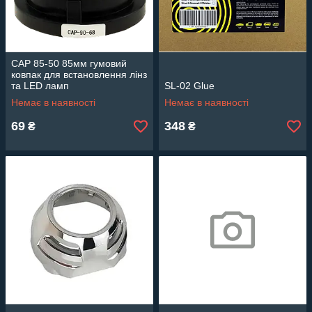
CAP 85-50 85мм гумовий
ковпак для встановлення лінз
та LED ламп
SL-02 Glue
Немає в наявності
Немає в наявності
69
348
₴
₴