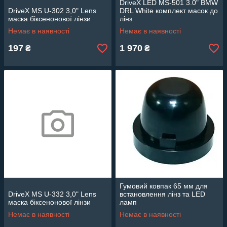
DriveX LED MS-501 3.0" BMW
DriveX MS U-302 3,0" Lens
DRL White комплект масок до
маска біксенонової лінзи
лінз
Немає в наявності
Немає в наявності
197
1 970
₴
₴
Гумовий ковпак 65 мм для
DriveX MS U-332 3,0" Lens
встановлення лінз та LED
маска біксенонової лінзи
ламп
Немає в наявності
Немає в наявності